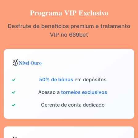
Programa VIP Exclusivo
Desfrute de benefícios premium e tratamento
VIP no 669bet
🥇
Nível Ouro
50% de bônus
em depósitos
Acesso a
torneios exclusivos
Gerente de conta dedicado