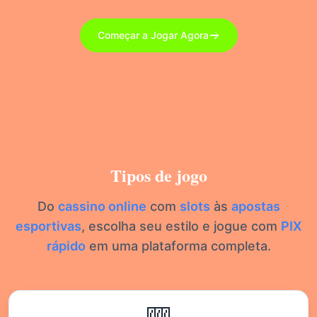
Começar a Jogar Agora
Tipos de jogo
Do
cassino online
com
slots
às
apostas
esportivas
, escolha seu estilo e jogue com
PIX
rápido
em uma plataforma completa.
🎰