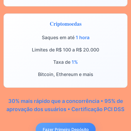
Criptomoedas
Saques em até
1 hora
Limites de R$ 100 a R$ 20.000
Taxa de
1%
Bitcoin, Ethereum e mais
30% mais rápido
que a concorrência •
95% de
aprovação
dos usuários •
Certificação PCI DSS
Fazer Primeiro Depósito