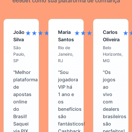
669bet como sua plataforma de confiança
João
Maria
Carlos
★★★★★
★★★★★
★
Silva
Santos
Oliveira
São
Rio de
Belo
Paulo,
Janeiro,
Horizonte,
SP
RJ
MG
"Melhor
"Sou
"Os
plataforma
jogadora
jogos
de
VIP há
ao
apostas
1 ano e
vivo
online
os
com
do
benefícios
dealers
Brasil!
são
brasileiros
Saquei
fantásticos!
são
via PIX
Cashback
perfeitos!