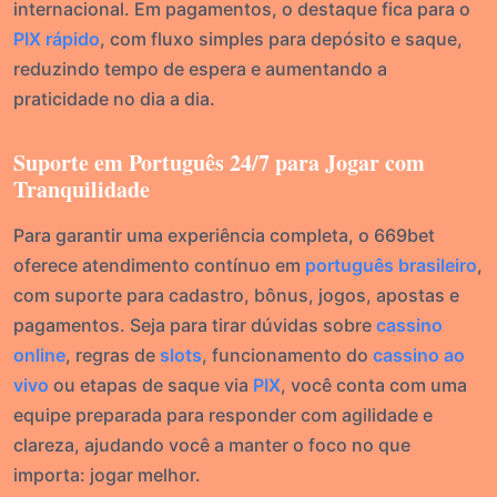
internacional. Em pagamentos, o destaque fica para o
PIX rápido
, com fluxo simples para depósito e saque,
reduzindo tempo de espera e aumentando a
praticidade no dia a dia.
Suporte em Português 24/7 para Jogar com
Tranquilidade
Para garantir uma experiência completa, o 669bet
oferece atendimento contínuo em
português brasileiro
,
com suporte para cadastro, bônus, jogos, apostas e
pagamentos. Seja para tirar dúvidas sobre
cassino
online
, regras de
slots
, funcionamento do
cassino ao
vivo
ou etapas de saque via
PIX
, você conta com uma
equipe preparada para responder com agilidade e
clareza, ajudando você a manter o foco no que
importa: jogar melhor.