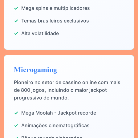
Mega spins e multiplicadores
Temas brasileiros exclusivos
Alta volatilidade
Microgaming
Pioneiro no setor de cassino online com mais
de 800 jogos, incluindo o maior jackpot
progressivo do mundo.
Mega Moolah - Jackpot recorde
Animações cinematográficas