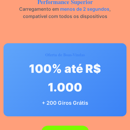
Performance Superior
Carregamento em
menos de 2 segundos
,
compatível com todos os dispositivos
Oferta de Boas-Vindas
100% até R$
1.000
+ 200 Giros Grátis