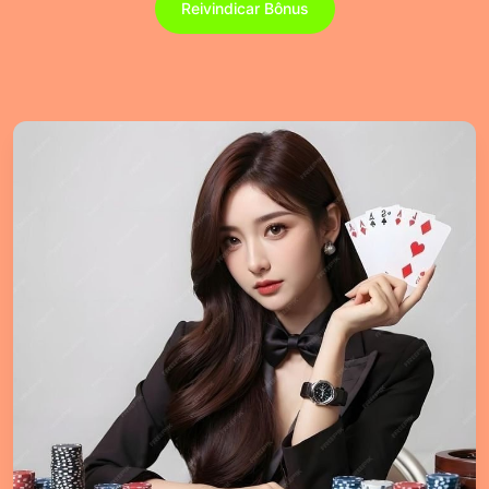
Reivindicar Bônus