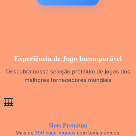
Experiência de Jogo Incomparável
Descubra nossa seleção premium de jogos dos
melhores fornecedores mundiais
🎰
Slots Premium
Mais de
300 caça-níqueis
com temas únicos,