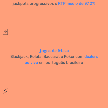
jackpots progressivos e
RTP médio de 97.2%
🃏
Jogos de Mesa
Blackjack, Roleta, Baccarat e Poker com
dealers
ao vivo
em português brasileiro
⚡