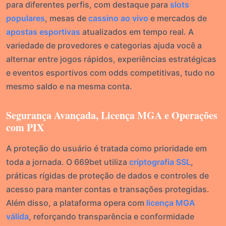
para diferentes perfis, com destaque para
slots
populares
, mesas de
cassino ao vivo
e mercados de
apostas esportivas
atualizados em tempo real. A
variedade de provedores e categorias ajuda você a
alternar entre jogos rápidos, experiências estratégicas
e eventos esportivos com odds competitivas, tudo no
mesmo saldo e na mesma conta.
Segurança Avançada, Licença MGA e Operações
com PIX
A proteção do usuário é tratada como prioridade em
toda a jornada. O 669bet utiliza
criptografia SSL
,
práticas rígidas de proteção de dados e controles de
acesso para manter contas e transações protegidas.
Além disso, a plataforma opera com
licença MGA
válida
, reforçando transparência e conformidade