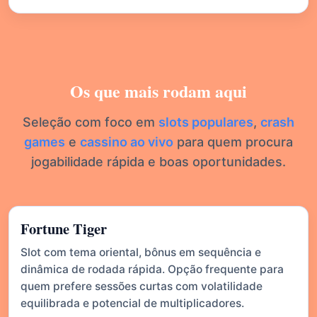
Os que mais rodam aqui
Seleção com foco em
slots populares
,
crash
games
e
cassino ao vivo
para quem procura
jogabilidade rápida e boas oportunidades.
Fortune Tiger
Slot com tema oriental, bônus em sequência e
dinâmica de rodada rápida. Opção frequente para
quem prefere sessões curtas com volatilidade
equilibrada e potencial de multiplicadores.